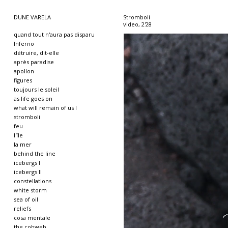
DUNE VARELA
Stromboli
video, 2'28
quand tout n'aura pas disparu
Inferno
détruire, dit-elle
après paradise
apollon
figures
toujours le soleil
as life goes on
what will remain of us I
stromboli
feu
l'île
la mer
behind the line
icebergs I
icebergs II
constellations
white storm
sea of oil
reliefs
cosa mentale
the cobweb