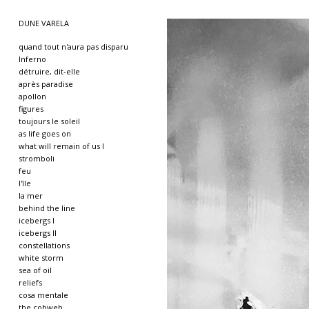
DUNE VARELA
quand tout n'aura pas disparu
Inferno
détruire, dit-elle
après paradise
apollon
figures
toujours le soleil
as life goes on
what will remain of us I
stromboli
feu
l'île
la mer
behind the line
icebergs I
icebergs II
constellations
white storm
sea of oil
reliefs
cosa mentale
the cobweb